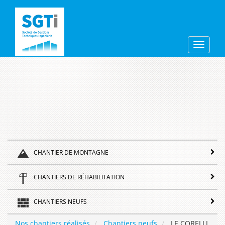
Aller
sgti
au
contenu
principal
Toggle
navigat
CHANTIER DE MONTAGNE
CHANTIERS DE RÉHABILITATION
CHANTIERS NEUFS
Nos chantiers réalisés
Chantiers neufs
LE CORELLI