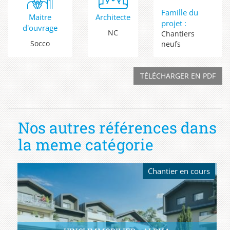
Famille du
Maitre
Architecte
projet :
d'ouvrage
NC
Chantiers
Socco
neufs
TÉLÉCHARGER EN PDF
Nos autres références dans
la meme catégorie
Chantier en cours